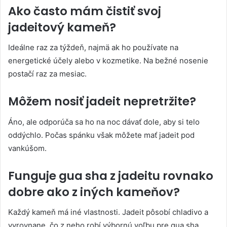
Ako často mám čistiť svoj
jadeitový kameň?
Ideálne raz za týždeň, najmä ak ho používate na
energetické účely alebo v kozmetike. Na bežné nosenie
postačí raz za mesiac.
Môžem nosiť jadeit nepretržite?
Áno, ale odporúča sa ho na noc dávať dole, aby si telo
oddýchlo. Počas spánku však môžete mať jadeit pod
vankúšom.
Funguje gua sha z jadeitu rovnako
dobre ako z iných kameňov?
Každý kameň má iné vlastnosti. Jadeit pôsobí chladivo a
vyrovnane, čo z neho robí výbornú voľbu pre gua sha