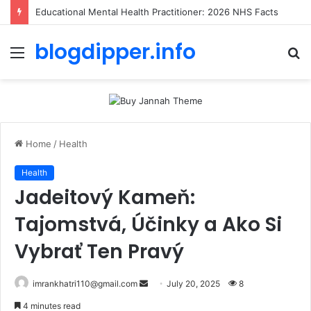
Educational Mental Health Practitioner: 2026 NHS Facts
blogdipper.info
Menu
S
fo
Home
/
Health
Health
Jadeitový Kameň:
Tajomstvá, Účinky a Ako Si
Vybrať Ten Pravý
imrankhatri110@gmail.com
S
July 20, 2025
8
e
4 minutes read