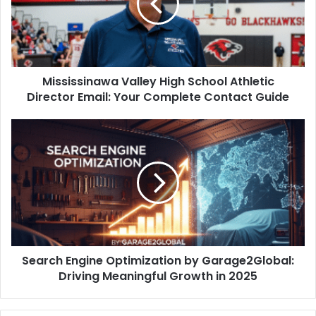
a
i
l
a
d
d
Mississinawa Valley High School Athletic
r
Director Email: Your Complete Contact Guide
e
s
s
Search Engine Optimization by Garage2Global:
Driving Meaningful Growth in 2025