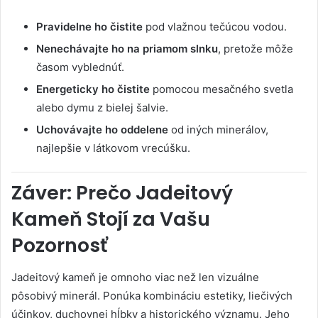
Pravidelne ho čistite
pod vlažnou tečúcou vodou.
Nenechávajte ho na priamom slnku
, pretože môže
časom vyblednúť.
Energeticky ho čistite
pomocou mesačného svetla
alebo dymu z bielej šalvie.
Uchovávajte ho oddelene
od iných minerálov,
najlepšie v látkovom vrecúšku.
Záver: Prečo Jadeitový
Kameň Stojí za Vašu
Pozornosť
Jadeitový kameň je omnoho viac než len vizuálne
pôsobivý minerál. Ponúka kombináciu estetiky, liečivých
účinkov, duchovnej hĺbky a historického významu. Jeho