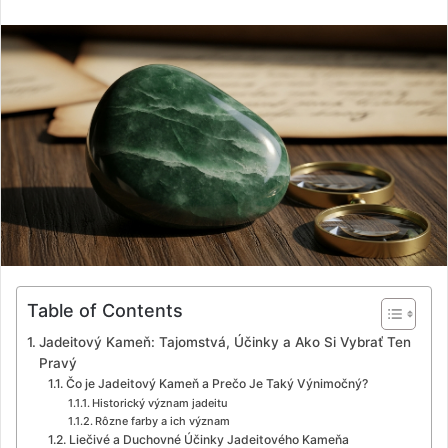
n
d
a
n
e
m
a
i
l
Table of Contents
Jadeitový Kameň: Tajomstvá, Účinky a Ako Si Vybrať Ten
Pravý
Čo je Jadeitový Kameň a Prečo Je Taký Výnimočný?
Historický význam jadeitu
Rôzne farby a ich význam
Liečivé a Duchovné Účinky Jadeitového Kameňa