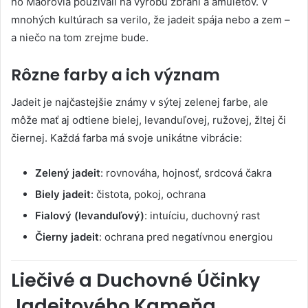
ho Maorovia používali na výrobu zbraní a amuletov. V
mnohých kultúrach sa verilo, že jadeit spája nebo a zem –
a niečo na tom zrejme bude.
Rôzne farby a ich význam
Jadeit je najčastejšie známy v sýtej zelenej farbe, ale
môže mať aj odtiene bielej, levanduľovej, ružovej, žltej či
čiernej. Každá farba má svoje unikátne vibrácie:
Zelený jadeit
: rovnováha, hojnosť, srdcová čakra
Biely jadeit
: čistota, pokoj, ochrana
Fialový (levanduľový)
: intuíciu, duchovný rast
Čierny jadeit
: ochrana pred negatívnou energiou
Liečivé a Duchovné Účinky
Jadeitového Kameňa