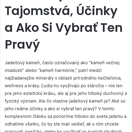
Tajomstvá, Účinky
a Ako Si Vybrať Ten
Pravý
Jadeitový kameň, často označovaný ako “kameň večnej
mladosti” alebo “kameň harmónie,” patrí medzi
najžiadanejšie minerály v oblasti prírodného liečiteľstva,
wellness a krásy. Ľudia ho využívajú po stáročia – nie len
pre jeho estetickú krásu, ale aj pre jeho hlboký duchovný a
fyzický význam. Ale čo vlastne jadeitový kameň je? Aké sú
jeho reálne účinky a ako si vybrať ten pravý? V tomto
komplexnom článku sa ponoríme hlboko do sveta jadeitu a
odhalíme všetko, čo by ste mali vedieť, ak s ním chcete
pracovať, nosiť ho, alebo ho využívať vo svojich rituáloch.