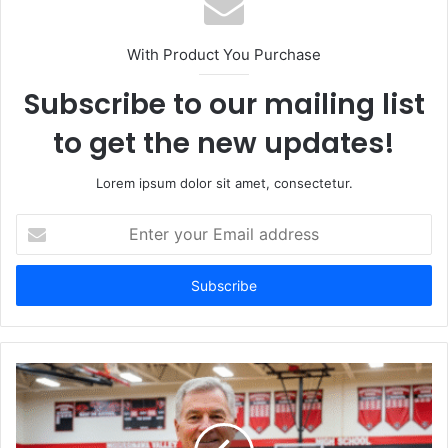
i
t
With Product You Purchase
e
Subscribe to our mailing list
to get the new updates!
Lorem ipsum dolor sit amet, consectetur.
E
n
t
e
r
y
o
u
r
E
m