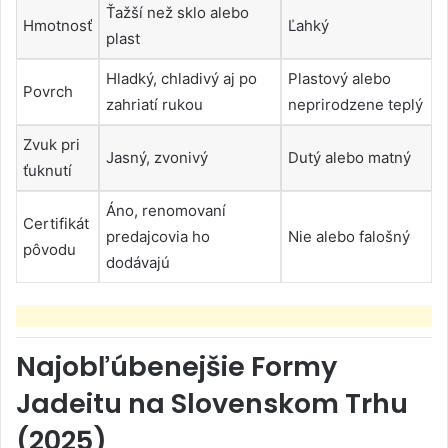
Ťažší než sklo alebo
Hmotnosť
Ľahký
plast
Hladký, chladivý aj po
Plastový alebo
Povrch
zahriatí rukou
neprirodzene teplý
Zvuk pri
Jasný, zvonivý
Dutý alebo matný
ťuknutí
Áno, renomovaní
Certifikát
predajcovia ho
Nie alebo falošný
pôvodu
dodávajú
Najobľúbenejšie Formy
Jadeitu na Slovenskom Trhu
(2025)