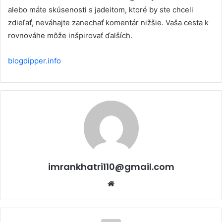
alebo máte skúsenosti s jadeitom, ktoré by ste chceli
zdieľať, neváhajte zanechať komentár nižšie. Vaša cesta k
rovnováhe môže inšpirovať ďalších.
blogdipper.info
imrankhatri110@gmail.com
W
e
b
s